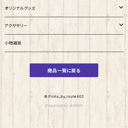
半袖Tシャツ
オリジナルグッズ
ロングTシャツ
ステッカー
アクササリー
パーカー
マグカップ
ピアス
小物雑貨
スウェット
タンブラー
ネックレス
商品一覧に戻る
パンツ
ラバーコインケース
ジャケット
アッシュトレイ
© Pilina_by_route402
Powered by
セットアップ
iPhone ケース